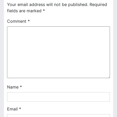
n
Your email address will not be published.
Required
fields are marked
*
a
Comment
*
v
i
g
a
t
i
o
Name
*
n
Email
*