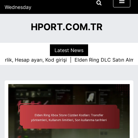
S
Wednesday
k
15/07/2026
i
13:07
HPORT.COM.TR
p
t
o
c
Latest News
o
 Hesap ayarı, Kod girişi |
Elden Ring DLC Satın Alma Sürec
n
t
e
n
t