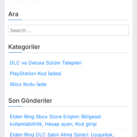
Ara
S
e
a
Kategoriler
r
c
DLC ve Deluxe Sürüm Talepleri
h
f
PlayStation Kod İadesi
o
Xbox Kodu İade
r
:
Son Gönderiler
Elden Ring Xbox Store Erişimi: Bölgesel
kullanılabilirlik, Hesap ayarı, Kod girişi
Elden Ring DLC Satın Alma Süreci: Uygunluk,