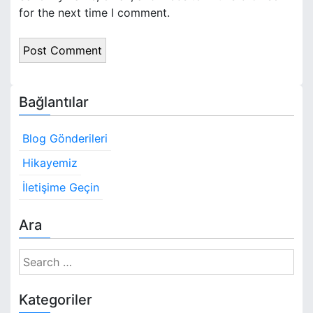
for the next time I comment.
Bağlantılar
Blog Gönderileri
Hikayemiz
İletişime Geçin
Ara
S
e
a
Kategoriler
r