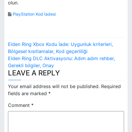
olun.
PlayStation Kod İadesi
P
Elden Ring Xbox Kodu İade: Uygunluk kriterleri,
o
Bölgesel kısıtlamalar, Kod geçerliliği
Elden Ring DLC Aktivasyonu: Adım adım rehber,
s
Gerekli bilgiler, Onay
LEAVE A REPLY
t
n
Your email address will not be published.
Required
fields are marked
*
a
Comment
*
v
i