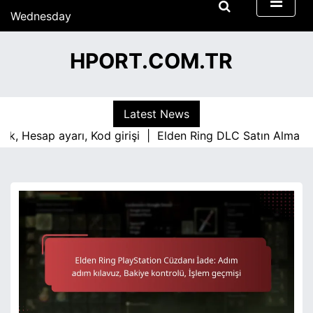
S
Wednesday
k
15/07/2026
i
13:07
HPORT.COM.TR
p
t
o
c
Latest News
o
esap ayarı, Kod girişi |
Elden Ring DLC Satın Alma Süreci: 
n
t
e
n
t