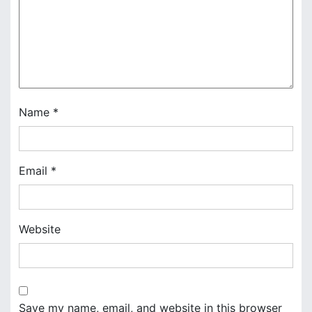
g
a
t
i
o
Name
*
n
Email
*
Website
Save my name, email, and website in this browser